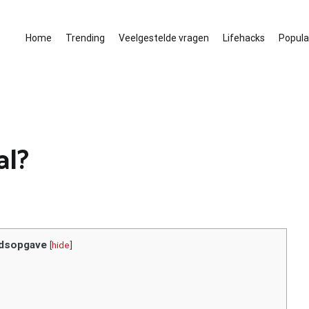
Home
Trending
Veelgestelde vragen
Lifehacks
Populai
al?
dsopgave
[
hide
]