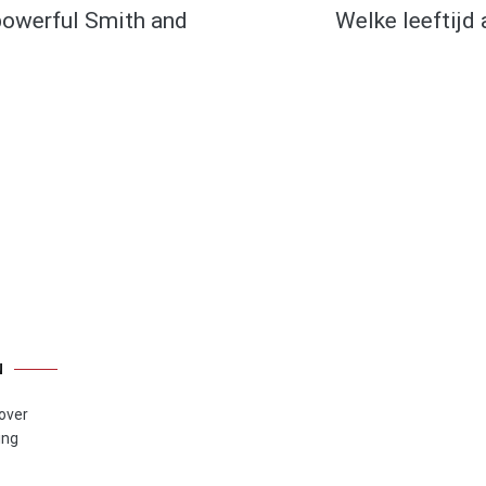
powerful Smith and
Welke leeftijd
N
 over
ing