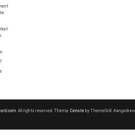
ment
 te
rket
n
en
n?
e
oord.com
. All rights reserved. Thema:
Cenote
by ThemeGrill. Aangedrev