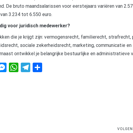
nd. De bruto maandsalarissen voor eerstejaars variëren van 2.57
 van 3.234 tot 6.550 euro.
dig voor juridisch medewerker?
kken die je krijgt zijn: vermogensrecht, familierecht, strafrecht,
idsrecht, sociale zekerheidsrecht, marketing, communicatie en
rnaast ontwikkel je belangrijke bestuurlijke en administratieve 
r
dit
kype
Messenger
WhatsApp
Telegram
Delen
VOLGEN