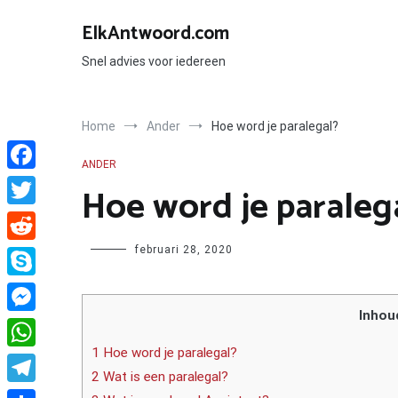
Ga
naar
ElkAntwoord.com
de
inhoud
Snel advies voor iedereen
Home
Ander
Hoe word je paralegal?
ANDER
Facebook
Hoe word je paraleg
Twitter
Author
februari 28, 2020
Reddit
Skype
Inhou
Messenger
1 Hoe word je paralegal?
WhatsApp
2 Wat is een paralegal?
Telegram