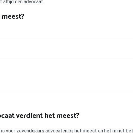
et altijd een advocaat.
t meest?
caat verdient het meest?
laris voor zevendejaars advocaten bij het meest en het minst be