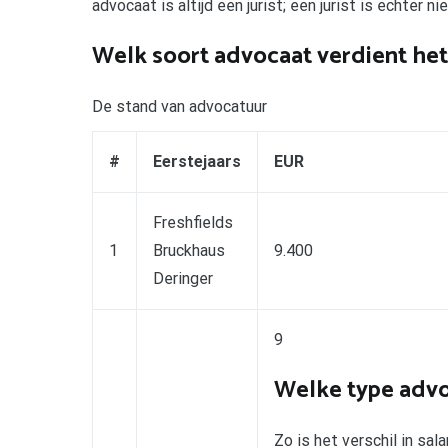
advocaat is altijd een jurist; een jurist is echter ni
Welk soort advocaat verdient he
De stand van advocatuur
#
Eerstejaars
EUR
Freshfields
1
Bruckhaus
9.400
Deringer
9
Welke type advo
Zo is het verschil in sa