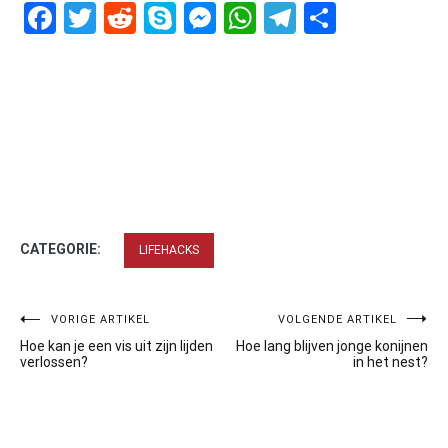
Facebook
Twitter
Reddit
Skype
Messenger
WhatsApp
Telegram
Delen
CATEGORIE:
LIFEHACKS
Bericht
VORIGE ARTIKEL
VOLGENDE ARTIKEL
Hoe kan je een vis uit zijn lijden
Hoe lang blijven jonge konijnen
navigatie
verlossen?
in het nest?