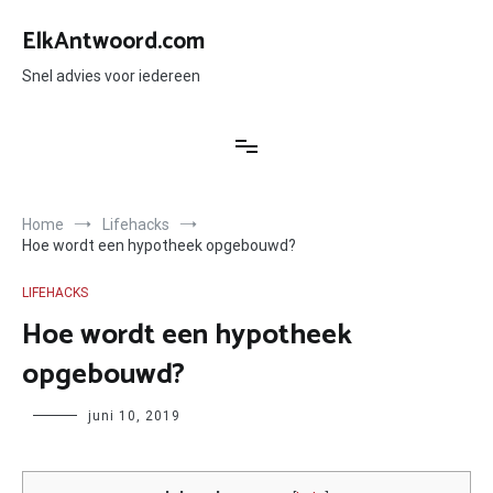
Ga
naar
ElkAntwoord.com
de
inhoud
Snel advies voor iedereen
Home
Lifehacks
Hoe wordt een hypotheek opgebouwd?
LIFEHACKS
Hoe wordt een hypotheek
opgebouwd?
Author
juni 10, 2019