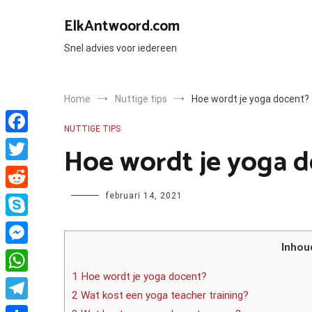
Ga
naar
ElkAntwoord.com
de
inhoud
Snel advies voor iedereen
Home
Nuttige tips
Hoe wordt je yoga docent?
NUTTIGE TIPS
Facebook
Hoe wordt je yoga 
Twitter
Author
februari 14, 2021
Reddit
Skype
Inhou
Messenger
1 Hoe wordt je yoga docent?
WhatsApp
2 Wat kost een yoga teacher training?
Telegram