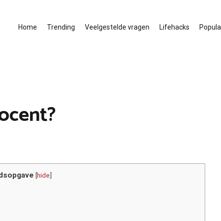
Home
Trending
Veelgestelde vragen
Lifehacks
Populai
docent?
dsopgave
[
hide
]