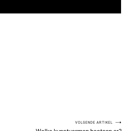
pp
gram
len
VOLGENDE ARTIKEL