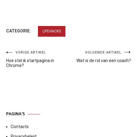
CATEGORIE:
LIFEHACKS
Bericht
VORIGE ARTIKEL
VOLGENDE ARTIKEL
Hoe stel ik startpagina in
Wat is de rol van een coach?
navigatie
Chrome?
PAGINA’S
Contacts
Privacybeleid