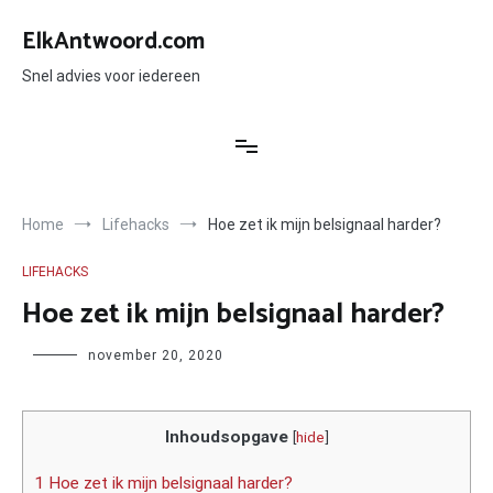
Ga
naar
ElkAntwoord.com
de
inhoud
Snel advies voor iedereen
Home
Lifehacks
Hoe zet ik mijn belsignaal harder?
LIFEHACKS
Hoe zet ik mijn belsignaal harder?
Author
november 20, 2020
Inhoudsopgave
[
hide
]
1 Hoe zet ik mijn belsignaal harder?