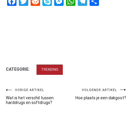
Facebook
Twitter
Reddit
Skype
Messenger
WhatsApp
Telegram
Delen
CATEGORIE:
TRENDING
Bericht
VORIGE ARTIKEL
VOLGENDE ARTIKEL
Wat is het verschil tussen
Hoe plaats je een dakgoot?
navigatie
harddrugs en softdrugs?