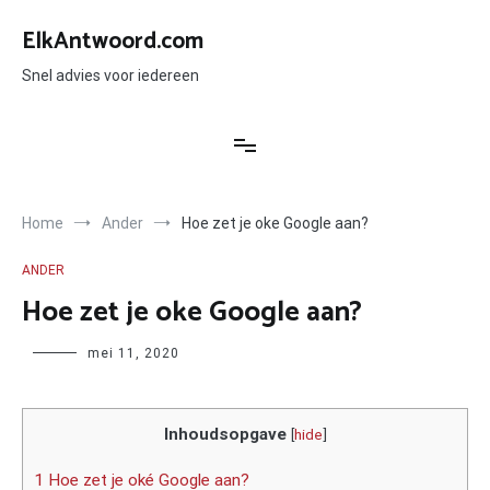
Ga
naar
ElkAntwoord.com
de
inhoud
Snel advies voor iedereen
Home
Ander
Hoe zet je oke Google aan?
ANDER
Hoe zet je oke Google aan?
Author
mei 11, 2020
Inhoudsopgave
[
hide
]
1 Hoe zet je oké Google aan?