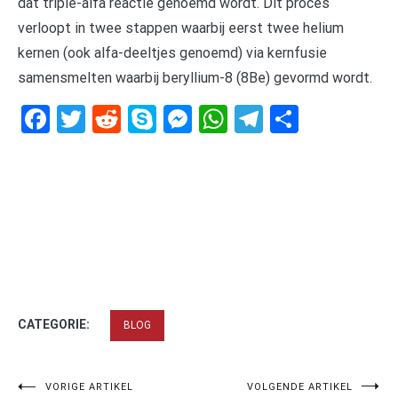
dat triple-alfa reactie genoemd wordt. Dit proces
verloopt in twee stappen waarbij eerst twee helium
kernen (ook alfa-deeltjes genoemd) via kernfusie
samensmelten waarbij beryllium-8 (8Be) gevormd wordt.
Facebook
Twitter
Reddit
Skype
Messenger
WhatsApp
Telegram
Delen
CATEGORIE:
BLOG
Bericht
VORIGE ARTIKEL
VOLGENDE ARTIKEL