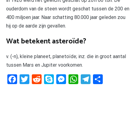
in 1920 werd het gewicht geschat op zo’n 66 ton. De
ouderdom van de steen wordt geschat tussen de 200 en
400 miljoen jaar. Naar schatting 80.000 jaar geleden zou
hij op de aarde zijn gevallen.
Wat betekent asteroïde?
v. (-n), kleine planeet, planetoïde; inz. die in groot aantal
tussen Mars en Jupiter voorkomen.
Facebook
Twitter
Reddit
Skype
Messenger
WhatsApp
Telegram
Delen