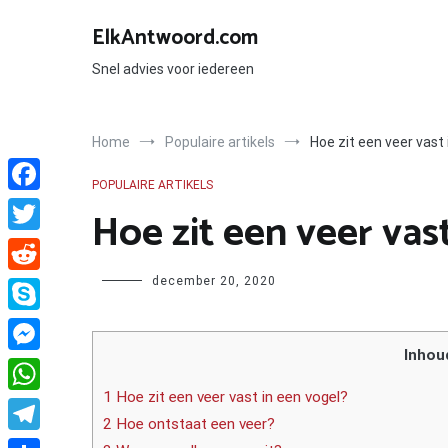
Ga
naar
ElkAntwoord.com
de
inhoud
Snel advies voor iedereen
Home
Populaire artikels
Hoe zit een veer vast 
POPULAIRE ARTIKELS
Facebook
Hoe zit een veer vas
Twitter
Author
december 20, 2020
Reddit
Skype
Inhou
Messenger
1 Hoe zit een veer vast in een vogel?
WhatsApp
2 Hoe ontstaat een veer?
Telegram