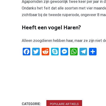
Agaporniden zijn gewoonlijk twee keer per jaar in d
Ondanks het feit dat alle soorten met vier maanden
zichtbaar bij de tweede ruiperiode, ongeveer 8 maa
Heeft een vogel Haren?
Alleen zoogdieren hebben haar, maar ze zijn niet de
Facebook
Twitter
Reddit
Skype
Messenger
WhatsA
Tele
De
CATEGORIE:
POPULAIRE ARTIKELS