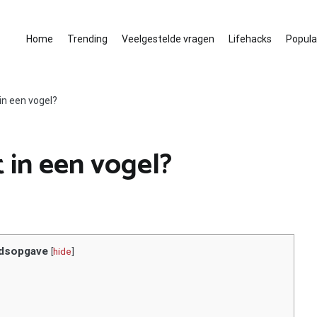
Home
Trending
Veelgestelde vragen
Lifehacks
Populai
in een vogel?
t in een vogel?
dsopgave
[
hide
]