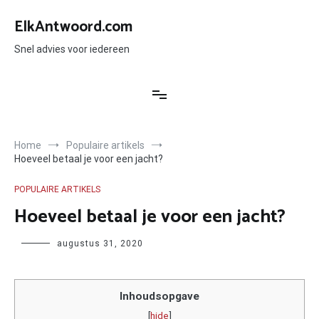
Ga
naar
ElkAntwoord.com
de
inhoud
Snel advies voor iedereen
Home
Populaire artikels
Hoeveel betaal je voor een jacht?
POPULAIRE ARTIKELS
Hoeveel betaal je voor een jacht?
Author
augustus 31, 2020
Inhoudsopgave
[
hide
]