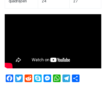
quadriljoen
24
27
Facebook
Twitter
Reddit
Skype
Messenger
WhatsApp
Telegram
Delen