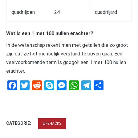
quadriljoen
24
quadriljard
Wat is een 1 met 100 nullen erachter?
In de wetenschap rekent men met getallen die zo groot
zijn dat ze het menselijk verstand te boven gaan. Een
veelvoorkomende term is googol: een 1 met 100 nullen
erachter.
Facebook
Twitter
Reddit
Skype
Messenger
WhatsApp
Telegram
Delen
CATEGORIE:
LIFEHACKS