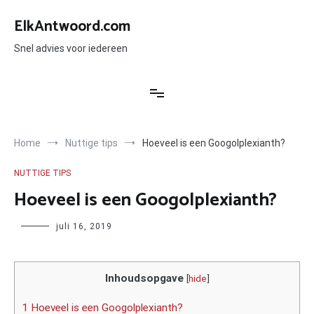
Ga
naar
ElkAntwoord.com
de
inhoud
Snel advies voor iedereen
Home
Nuttige tips
Hoeveel is een Googolplexianth?
NUTTIGE TIPS
Hoeveel is een Googolplexianth?
Author
juli 16, 2019
Inhoudsopgave
[
hide
]
1 Hoeveel is een Googolplexianth?