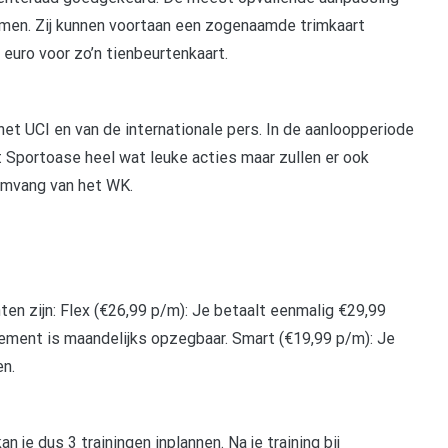
men. Zij kunnen voortaan een zogenaamde trimkaart
euro voor zo’n tienbeurtenkaart.
 het UCI en van de internationale pers. In de aanloopperiode
 Sportoase heel wat leuke acties maar zullen er ook
omvang van het WK.
n zijn: Flex (€26,99 p/m): Je betaalt eenmalig €29,99
nement is maandelijks opzegbaar. Smart (€19,99 p/m): Je
en.
an je dus 3 trainingen inplannen. Na je training bij