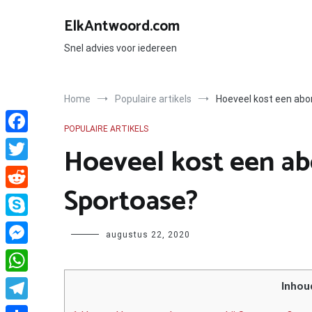
Ga
naar
ElkAntwoord.com
de
inhoud
Snel advies voor iedereen
Home
Populaire artikels
Hoeveel kost een abo
POPULAIRE ARTIKELS
Facebook
Hoeveel kost een a
Twitter
Sportoase?
Reddit
Skype
Author
augustus 22, 2020
Messenger
WhatsApp
Inhou
Telegram