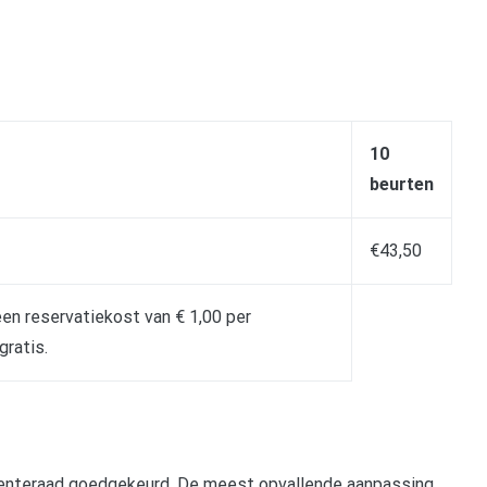
10
beurten
€43,50
een reservatiekost van € 1,00 per
gratis.
eenteraad goedgekeurd. De meest opvallende aanpassing