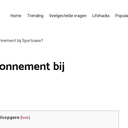
Home
Trending
Veelgestelde vragen
Lifehacks
Populai
nnement bij Sportoase?
bonnement bij
dsopgave
[
hide
]