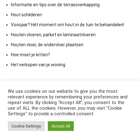
Informatie en tips over de terrasoverkapping
Hout schilderen
Voorjaar? Hét moment om hout in de tuin te behandelen!
Houten vloeren, parket en laminaatvloeren
Houten vloer, de ondervloer plaatsen
Hoe moet je kitten?
Het verkopen van je woning
We use cookies on our website to give you the most
relevant experience by remembering your preferences and
repeat visits. By clicking “Accept All”, you consent to the
use of ALL the cookies. However, you may visit "Cookie
Settings" to provide a controlled consent.
Copyright © 2026
ElkAntwoord.com
. All rights reserved. Thema:
Cookie Settings
Accept All
Cenote
by ThemeGrill. Aangedreven door
WordPress
.