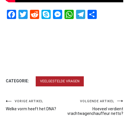
Facebook
Twitter
Reddit
Skype
Messenger
WhatsApp
Telegram
Delen
CATEGORIE:
VEELGESTELDE VRAGEN
Bericht
VORIGE ARTIKEL
VOLGENDE ARTIKEL
Welke vorm heeft het DNA?
Hoeveel verdient
navigatie
vrachtwagenchauffeur netto?