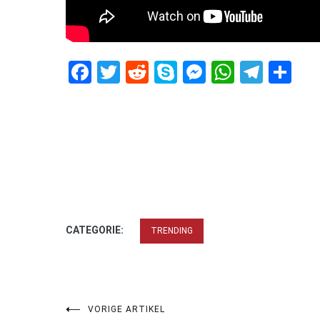
Facebook
Twitter
Reddit
Skype
Messenger
WhatsA
Tele
De
CATEGORIE:
TRENDING
Bericht
VORIGE ARTIKEL