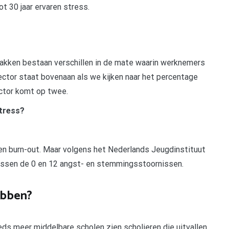
ot 30 jaar ervaren stress.
takken bestaan verschillen in de mate waarin werknemers
ector staat bovenaan als we kijken naar het percentage
ctor komt op twee.
stress?
en burn-out. Maar volgens het Nederlands Jeugdinstituut
 tussen de 0 en 12 angst- en stemmingsstoornissen.
ebben?
eds meer middelbare scholen zien scholieren die uitvallen