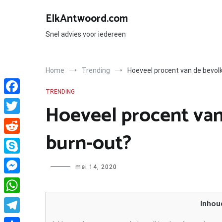
Ga
naar
ElkAntwoord.com
de
inhoud
Snel advies voor iedereen
Home
Trending
Hoeveel procent van de bevol
TRENDING
Facebook
Hoeveel procent van
Twitter
burn-out?
Reddit
Skype
Author
mei 14, 2020
Messenger
WhatsApp
Inhou
Telegram