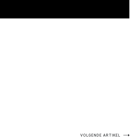
pp
gram
len
VOLGENDE ARTIKEL