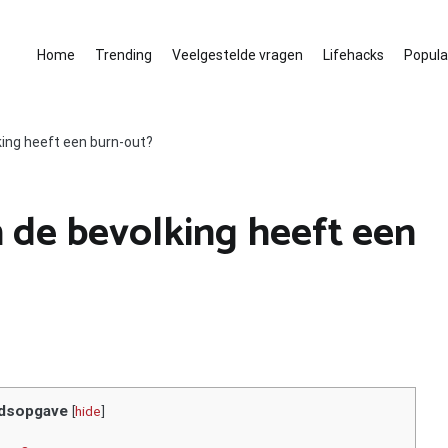
Home
Trending
Veelgestelde vragen
Lifehacks
Populai
king heeft een burn-out?
 de bevolking heeft een
dsopgave
[
hide
]