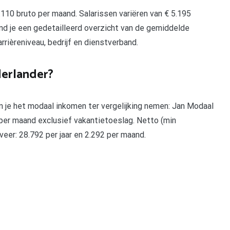
.110 bruto per maand. Salarissen variëren van € 5.195
ind je een gedetailleerd overzicht van de gemiddelde
arrièreniveau, bedrijf en dienstverband.
erlander?
kan je het modaal inkomen ter vergelijking nemen: Jan Modaal
* per maand exclusief vakantietoeslag. Netto (min
eer: 28.792 per jaar en 2.292 per maand.
pp
gram
len