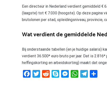
Een directeur in Nederland verdient gemiddeld € 6
(laagste) tot € 7.030 (hoogste). Op deze pagina v
brutolonen per stad, opleidingsniveau, provincie, c
Wat verdient de gemiddelde Ned
Bij onderstaande tabellen (en je huidige salaris) 
verdient 36.500* euro bruto per jaar. Dat is 2.816
heffingskorting en arbeidskorting) maakt dat ongev
Facebook
Twitter
Reddit
Skype
Messenger
WhatsA
Tele
De