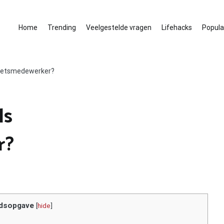
Home
Trending
Veelgestelde vragen
Lifehacks
Populai
binetsmedewerker?
ls
r?
dsopgave
[
hide
]