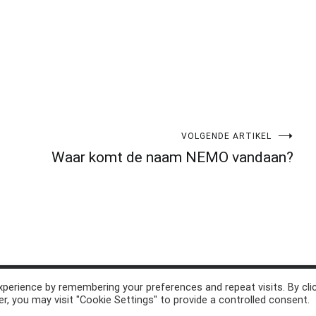
VOLGENDE ARTIKEL
Waar komt de naam NEMO vandaan?
perience by remembering your preferences and repeat visits. By cli
d. Thema:
Cenote
by ThemeGrill. Aangedreven door
WordPress
.
r, you may visit "Cookie Settings" to provide a controlled consent.