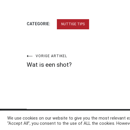
CATEGORIE:
NUTTIGE TIPS
Bericht
VORIGE ARTIKEL
Wat is een shot?
navigatie
We use cookies on our website to give you the most relevant ex
Copyright © 2026
ElkAntwoord.com
. All rights reserve
“Accept All”, you consent to the use of ALL the cookies. Howeve