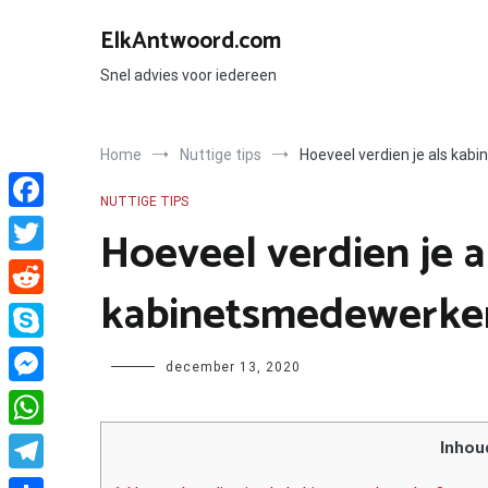
Ga
naar
ElkAntwoord.com
de
inhoud
Snel advies voor iedereen
Home
Nuttige tips
Hoeveel verdien je als ka
NUTTIGE TIPS
Facebook
Hoeveel verdien je a
Twitter
kabinetsmedewerke
Reddit
Skype
Author
december 13, 2020
Messenger
WhatsApp
Inhou
Telegram