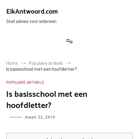
Ga
naar
ElkAntwoord.com
de
inhoud
Snel advies voor iedereen
Home
Populaire artikels
Is basisschool met een hoofdletter?
POPULAIRE ARTIKELS
Is basisschool met een
hoofdletter?
Author
maart 22, 2019