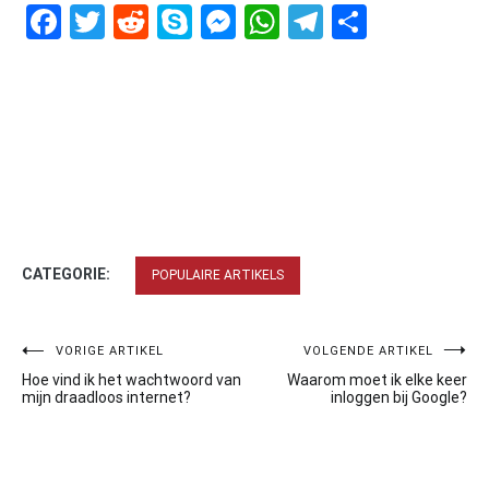
Facebook
Twitter
Reddit
Skype
Messenger
WhatsApp
Telegram
Delen
CATEGORIE:
POPULAIRE ARTIKELS
Bericht
VORIGE ARTIKEL
VOLGENDE ARTIKEL
Hoe vind ik het wachtwoord van
Waarom moet ik elke keer
navigatie
mijn draadloos internet?
inloggen bij Google?