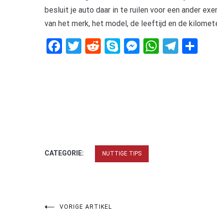
besluit je auto daar in te ruilen voor een ander ex
van het merk, het model, de leeftijd en de kilomet
Facebook
Twitter
Reddit
Skype
Messenger
WhatsA
Tele
De
CATEGORIE:
NUTTIGE TIPS
Bericht
VORIGE ARTIKEL