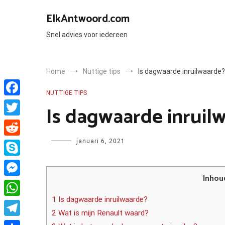
Ga
naar
ElkAntwoord.com
de
inhoud
Snel advies voor iedereen
Home
Nuttige tips
Is dagwaarde inruilwaarde?
NUTTIGE TIPS
Facebook
Is dagwaarde inruil
Twitter
Author
januari 6, 2021
Reddit
Skype
Inhou
Messenger
1 Is dagwaarde inruilwaarde?
WhatsApp
2 Wat is mijn Renault waard?
Telegram