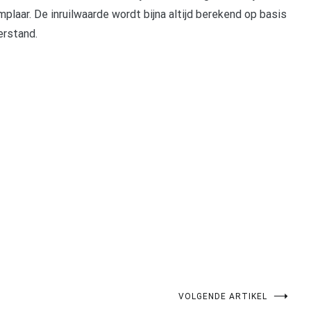
emplaar. De inruilwaarde wordt bijna altijd berekend op basis
erstand.
pp
gram
len
VOLGENDE ARTIKEL