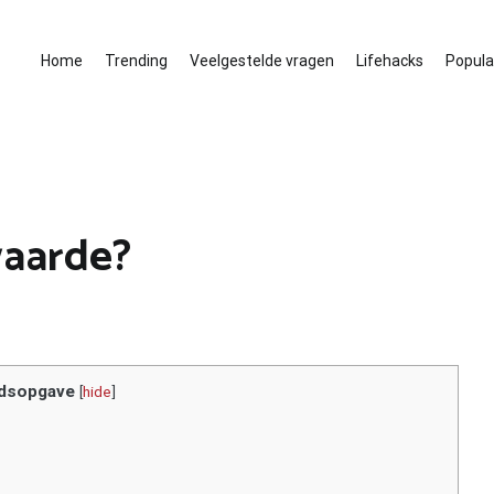
Home
Trending
Veelgestelde vragen
Lifehacks
Populai
waarde?
dsopgave
[
hide
]