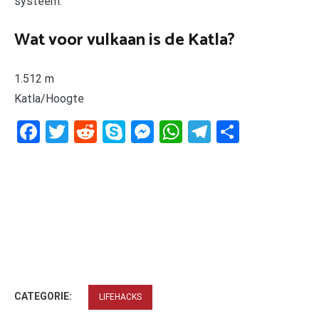
systeem.
Wat voor vulkaan is de Katla?
1.512 m
Katla/Hoogte
Facebook
Twitter
Reddit
Skype
Messenger
WhatsApp
Telegram
Delen
CATEGORIE:
LIFEHACKS