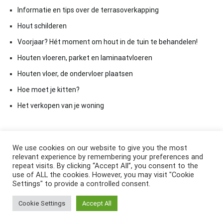
Informatie en tips over de terrasoverkapping
Hout schilderen
Voorjaar? Hét moment om hout in de tuin te behandelen!
Houten vloeren, parket en laminaatvloeren
Houten vloer, de ondervloer plaatsen
Hoe moet je kitten?
Het verkopen van je woning
We use cookies on our website to give you the most
relevant experience by remembering your preferences and
repeat visits. By clicking “Accept All”, you consent to the
use of ALL the cookies. However, you may visit "Cookie
Settings" to provide a controlled consent.
Copyright © 2026
ElkAntwoord.com
. All rights reserved. Thema:
Cookie Settings
Accept All
Cenote
by ThemeGrill. Aangedreven door
WordPress
.