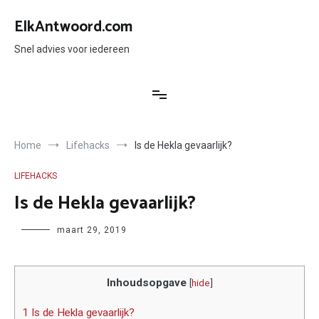
Ga
naar
ElkAntwoord.com
de
inhoud
Snel advies voor iedereen
Home
Lifehacks
Is de Hekla gevaarlijk?
LIFEHACKS
Is de Hekla gevaarlijk?
Author
maart 29, 2019
Inhoudsopgave
[
hide
]
1 Is de Hekla gevaarlijk?