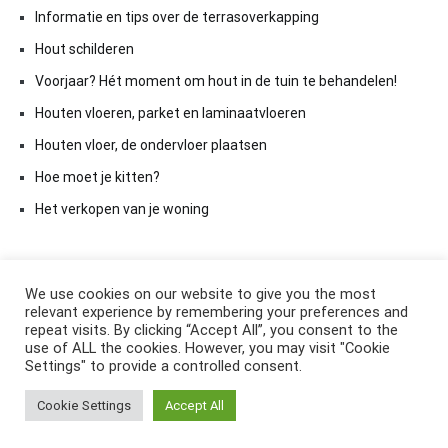
Informatie en tips over de terrasoverkapping
Hout schilderen
Voorjaar? Hét moment om hout in de tuin te behandelen!
Houten vloeren, parket en laminaatvloeren
Houten vloer, de ondervloer plaatsen
Hoe moet je kitten?
Het verkopen van je woning
We use cookies on our website to give you the most
relevant experience by remembering your preferences and
repeat visits. By clicking “Accept All”, you consent to the
use of ALL the cookies. However, you may visit "Cookie
Settings" to provide a controlled consent.
Copyright © 2026
ElkAntwoord.com
. All rights reserved. Thema:
Cookie Settings
Accept All
Cenote
by ThemeGrill. Aangedreven door
WordPress
.