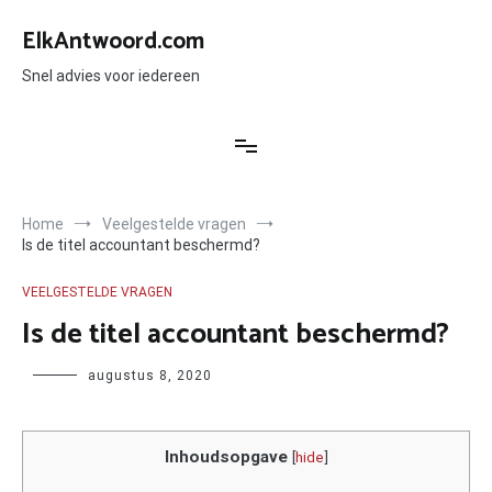
Ga
naar
ElkAntwoord.com
de
inhoud
Snel advies voor iedereen
Home
Veelgestelde vragen
Is de titel accountant beschermd?
VEELGESTELDE VRAGEN
Is de titel accountant beschermd?
Author
augustus 8, 2020
Inhoudsopgave
[
hide
]