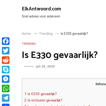
Ga
naar
ElkAntwoord.com
de
inhoud
Snel advies voor iedereen
Home
Trending
Is E330 gevaarlijk?
TRENDING
Facebook
Is E330 gevaarlijk?
Twitter
Author
juli 20, 2020
Reddit
Skype
Inhou
Messenger
1 Is E330 gevaarlijk?
WhatsApp
2 Is ontzuren gevaarlijk?
Telegram