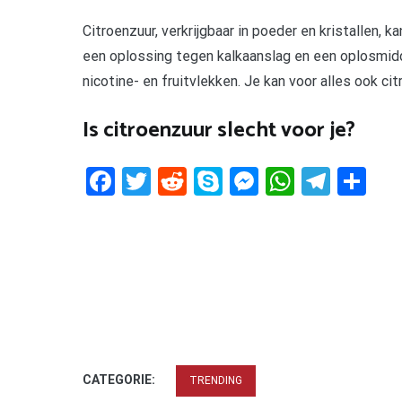
Citroenzuur, verkrijgbaar in poeder en kristallen,
een oplossing tegen kalkaanslag en een oplosmidde
nicotine- en fruitvlekken. Je kan voor alles ook ci
Is citroenzuur slecht voor je?
Facebook
Twitter
Reddit
Skype
Messenger
WhatsA
Tele
De
CATEGORIE:
TRENDING