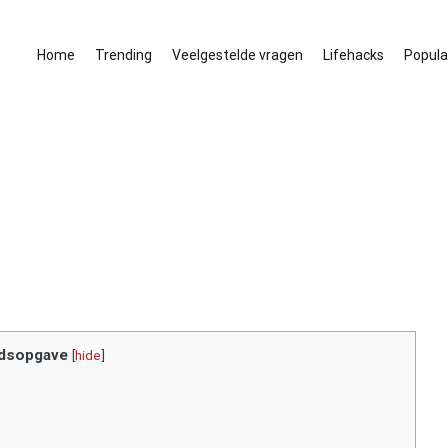
Home
Trending
Veelgestelde vragen
Lifehacks
Populai
dsopgave
[
hide
]