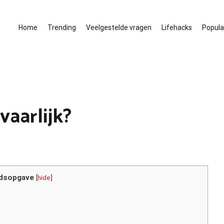
Home
Trending
Veelgestelde vragen
Lifehacks
Populai
vaarlijk?
dsopgave
[
hide
]