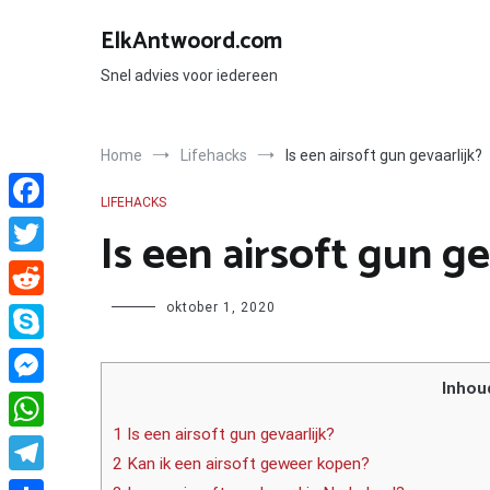
Ga
naar
ElkAntwoord.com
de
inhoud
Snel advies voor iedereen
Home
Lifehacks
Is een airsoft gun gevaarlijk?
LIFEHACKS
Facebook
Is een airsoft gun ge
Twitter
Author
oktober 1, 2020
Reddit
Skype
Inhou
Messenger
1 Is een airsoft gun gevaarlijk?
WhatsApp
2 Kan ik een airsoft geweer kopen?
Telegram