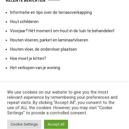
RECENTE BERICHTEN
Informatie en tips over de terrasoverkapping
Hout schilderen
Voorjaar? Hét moment om hout in de tuin te behandelen!
Houten vloeren, parket en laminaatvloeren
Houten vloer, de ondervloer plaatsen
Hoe moet je kitten?
Het verkopen van je woning
We use cookies on our website to give you the most
relevant experience by remembering your preferences and
repeat visits. By clicking “Accept All”, you consent to the
use of ALL the cookies. However, you may visit "Cookie
Settings" to provide a controlled consent.
Copyright © 2026
ElkAntwoord.com
. All rights reserved. Thema:
Cookie Settings
Accept All
Cenote
by ThemeGrill. Aangedreven door
WordPress
.