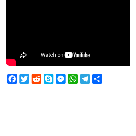
Facebook
Twitter
Reddit
Skype
Messenger
WhatsApp
Telegram
Delen