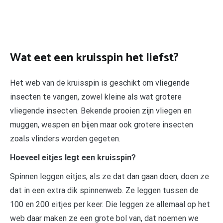
Wat eet een kruisspin het liefst?
Het web van de kruisspin is geschikt om vliegende
insecten te vangen, zowel kleine als wat grotere
vliegende insecten. Bekende prooien zijn vliegen en
muggen, wespen en bijen maar ook grotere insecten
zoals vlinders worden gegeten.
Hoeveel eitjes legt een kruisspin?
Spinnen leggen eitjes, als ze dat dan gaan doen, doen ze
dat in een extra dik spinnenweb. Ze leggen tussen de
100 en 200 eitjes per keer. Die leggen ze allemaal op het
web daar maken ze een grote bol van, dat noemen we