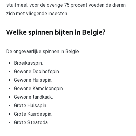
stuifmeel, voor de overige 75 procent voeden de dieren
zich met vliegende insecten.
Welke spinnen bijten in Belgie?
De ongevaarlijke spinnen in België
Broeikasspin.
Gewone Doolhofspin.
Gewone Huisspin.
Gewone Kameleonspin.
Gewone tandkaak.
Grote Huisspin.
Grote Kaardespin.
Grote Steatoda.