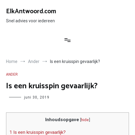
Ga
naar
ElkAntwoord.com
de
inhoud
Snel advies voor iedereen
Home
Ander
Is een kruisspin gevaarlijk?
ANDER
Is een kruisspin gevaarlijk?
Author
juni 30, 2019
Inhoudsopgave
[
hide
]
1 Is een kruisspin gevaarlijk?