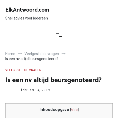
Ga
naar
ElkAntwoord.com
de
inhoud
Snel advies voor iedereen
Home
Veelgestelde vragen
Is een nv altijd beursgenoteerd?
VEELGESTELDE VRAGEN
Is een nv altijd beursgenoteerd?
Author
februari 14, 2019
Inhoudsopgave
[
hide
]