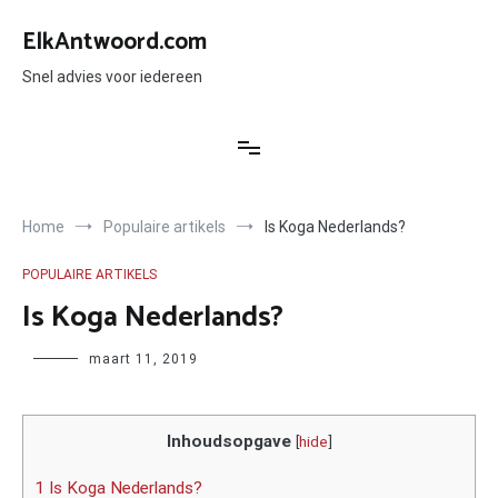
Ga
naar
ElkAntwoord.com
de
inhoud
Snel advies voor iedereen
Home
Populaire artikels
Is Koga Nederlands?
POPULAIRE ARTIKELS
Is Koga Nederlands?
Author
maart 11, 2019
Inhoudsopgave
[
hide
]
1 Is Koga Nederlands?