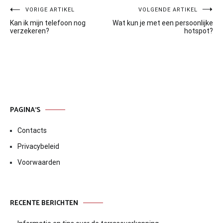
Bericht
VORIGE ARTIKEL
VOLGENDE ARTIKEL
Kan ik mijn telefoon nog
Wat kun je met een persoonlijke
navigatie
verzekeren?
hotspot?
PAGINA’S
Contacts
Privacybeleid
Voorwaarden
RECENTE BERICHTEN