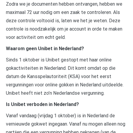
Zodra we je documenten hebben ontvangen, hebben we
maximaal 72 uur nodig om een zaak te controleren. Als
deze controle voltooid is, laten we het je weten. Deze
controle is noodzakelijk om je account in orde te maken
voor activiteit om echt geld.
Waarom geen Unibet in Nederland?
Sinds 1 oktober is Unibet gestopt met haar online
gokactiviteiten in Nederland. Dit komt omdat op die
datum de Kansspelautoriteit (KSA) voor het eerst
vergunningen voor online gokken in Nederland uitdeelde.
Unibet heeft niet zo’n Nederlandse vergunning.
Is Unibet verboden in Nederland?
Vanaf vandaag (vrijdag 1 oktober) is in Nederland de
vernieuwde gokwet ingegaan. Vanaf nu mogen alleen nog
partijen die een vergunning hebben gekregen (van de