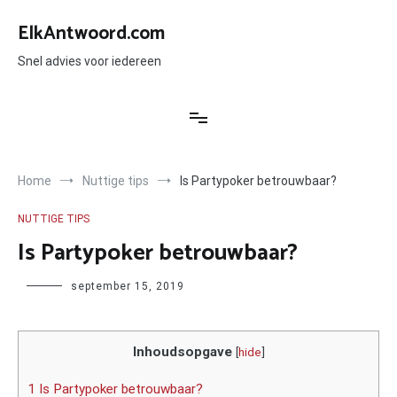
Ga
naar
ElkAntwoord.com
de
inhoud
Snel advies voor iedereen
Home
Nuttige tips
Is Partypoker betrouwbaar?
NUTTIGE TIPS
Is Partypoker betrouwbaar?
Author
september 15, 2019
Inhoudsopgave
[
hide
]
1 Is Partypoker betrouwbaar?