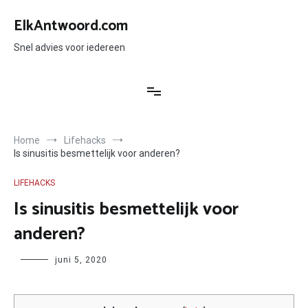
Ga
naar
ElkAntwoord.com
de
inhoud
Snel advies voor iedereen
Home
Lifehacks
Is sinusitis besmettelijk voor anderen?
LIFEHACKS
Is sinusitis besmettelijk voor
anderen?
Author
juni 5, 2020