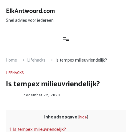
Ga
naar
ElkAntwoord.com
de
inhoud
Snel advies voor iedereen
Home
Lifehacks
Is tempex milieuvriendelijk?
LIFEHACKS
Is tempex milieuvriendelijk?
Author
december 22, 2020
Inhoudsopgave
[
hide
]
1 Is tempex milieuvriendelijk?