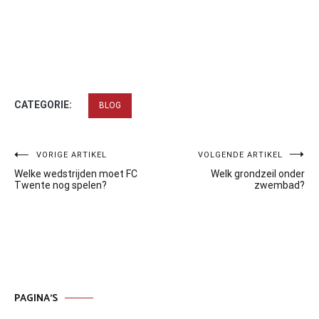
CATEGORIE:
BLOG
Bericht
VORIGE ARTIKEL
VOLGENDE ARTIKEL
Welke wedstrijden moet FC
Welk grondzeil onder
navigatie
Twente nog spelen?
zwembad?
PAGINA’S