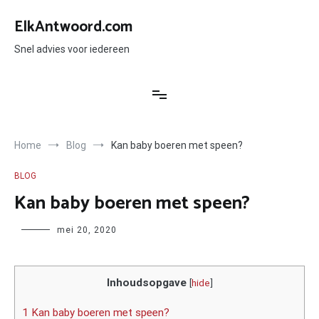
Ga
naar
ElkAntwoord.com
de
inhoud
Snel advies voor iedereen
Home
Blog
Kan baby boeren met speen?
BLOG
Kan baby boeren met speen?
Author
mei 20, 2020
Inhoudsopgave
[
hide
]
1 Kan baby boeren met speen?