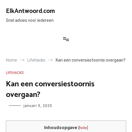
Ga
naar
ElkAntwoord.com
de
inhoud
Snel advies voor iedereen
Home
Lifehacks
Kan een conversiestoornis overgaan?
LIFEHACKS
Kan een conversiestoornis
overgaan?
Author
januari 9, 2020
Inhoudsopgave
[
hide
]