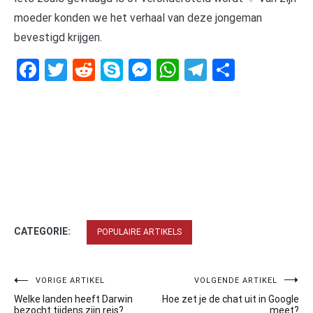
moeder konden we het verhaal van deze jongeman
bevestigd krijgen.
Facebook
Twitter
Reddit
Skype
Messenger
WhatsApp
Telegram
Delen
CATEGORIE:
POPULAIRE ARTIKELS
Bericht
VORIGE ARTIKEL
VOLGENDE ARTIKEL
Welke landen heeft Darwin
Hoe zet je de chat uit in Google
navigatie
bezocht tijdens zijn reis?
meet?