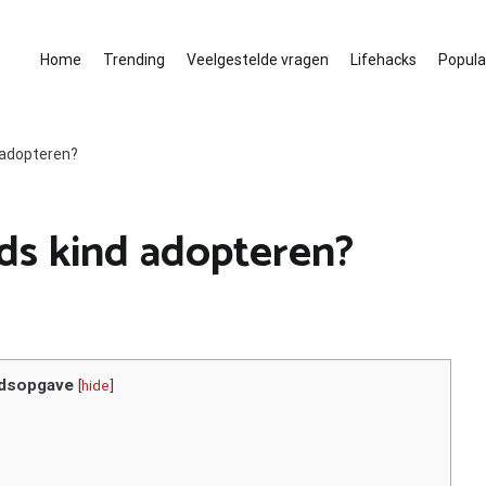
Home
Trending
Veelgestelde vragen
Lifehacks
Populai
 adopteren?
ds kind adopteren?
dsopgave
[
hide
]