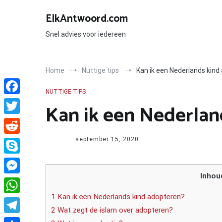
Ga
naar
ElkAntwoord.com
de
inhoud
Snel advies voor iedereen
Home
Nuttige tips
Kan ik een Nederlands kind
NUTTIGE TIPS
Facebook
Kan ik een Nederlan
Twitter
Author
september 15, 2020
Reddit
Skype
Inhou
Messenger
1 Kan ik een Nederlands kind adopteren?
WhatsApp
2 Wat zegt de islam over adopteren?
Telegram