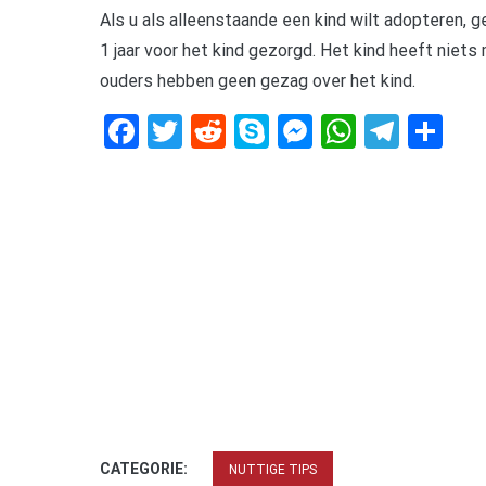
Als u als alleenstaande een kind wilt adopteren, 
1 jaar voor het kind gezorgd. Het kind heeft niet
ouders hebben geen gezag over het kind.
Facebook
Twitter
Reddit
Skype
Messenger
WhatsA
Tele
De
CATEGORIE:
NUTTIGE TIPS