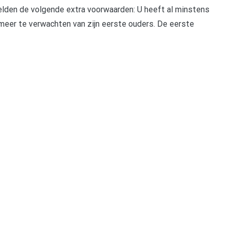
gelden de volgende extra voorwaarden: U heeft al minstens
s meer te verwachten van zijn eerste ouders. De eerste
pp
gram
len