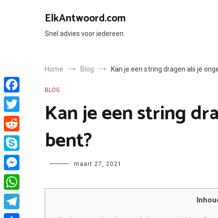
Ga
naar
ElkAntwoord.com
de
inhoud
Snel advies voor iedereen
Home
Blog
Kan je een string dragen als je ong
BLOG
Facebook
Kan je een string dr
Twitter
bent?
Reddit
Skype
Author
maart 27, 2021
Messenger
WhatsApp
Inhou
Telegram