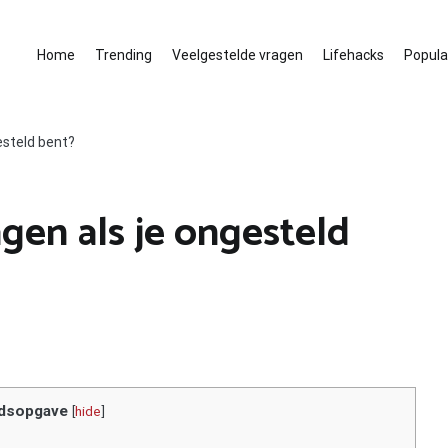
Home
Trending
Veelgestelde vragen
Lifehacks
Populai
esteld bent?
agen als je ongesteld
dsopgave
[
hide
]