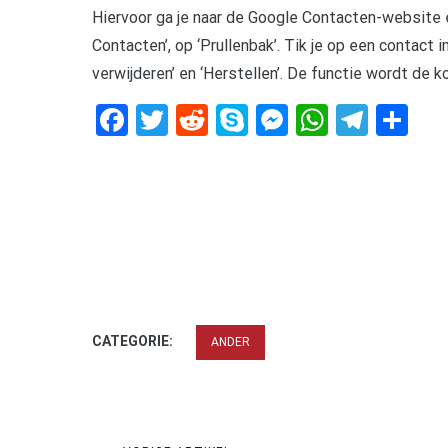
Hiervoor ga je naar de Google Contacten-website en
Contacten’, op ‘Prullenbak’. Tik je op een contact i
verwijderen’ en ‘Herstellen’. De functie wordt de 
Facebook
Twitter
Reddit
Skype
Messenger
WhatsA
Tele
De
CATEGORIE:
ANDER