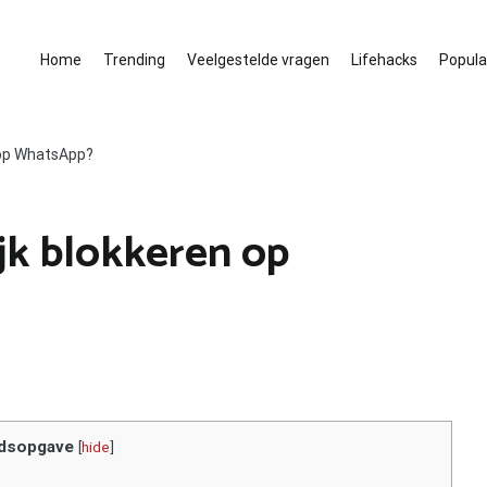
Home
Trending
Veelgestelde vragen
Lifehacks
Populai
n op WhatsApp?
ijk blokkeren op
dsopgave
[
hide
]