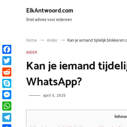
Ga
naar
ElkAntwoord.com
de
inhoud
Snel advies voor iedereen
Home
Ander
Kan je iemand tijdelijk blokkere
ANDER
Facebook
Kan je iemand tijdel
Twitter
WhatsApp?
Reddit
Skype
Author
april 5, 2020
Messenger
WhatsApp
Inhou
Telegram