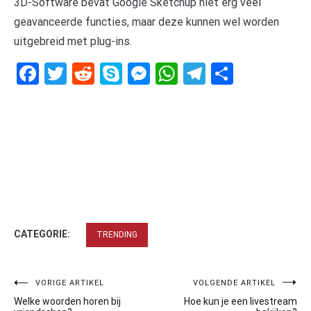
3D-Software bevat Google Sketchup niet erg veel
geavanceerde functies, maar deze kunnen wel worden
uitgebreid met plug-ins.
Facebook
Twitter
Reddit
Skype
Messenger
WhatsApp
Telegram
Delen
CATEGORIE:
TRENDING
Bericht
VORIGE ARTIKEL
VOLGENDE ARTIKEL
Welke woorden horen bij
Hoe kun je een livestream