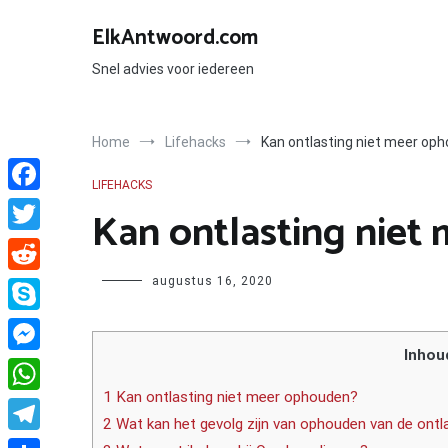
Ga
naar
ElkAntwoord.com
de
inhoud
Snel advies voor iedereen
Home
Lifehacks
Kan ontlasting niet meer op
LIFEHACKS
Facebook
Kan ontlasting niet
Twitter
Author
augustus 16, 2020
Reddit
Skype
Inhou
Messenger
1 Kan ontlasting niet meer ophouden?
WhatsApp
2 Wat kan het gevolg zijn van ophouden van de ontl
Telegram