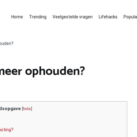
Home
Trending
Veelgestelde vragen
Lifehacks
Populai
houden?
 meer ophouden?
dsopgave
[
hide
]
asting?