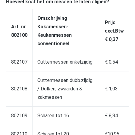
Hoeveel kost het om messen te laten slijpen?
Omschrijving
Prijs
Art. nr
Koksmessen-
excl.Btw
802100
Keukenmessen
€ 0,37
conventioneel
802107
Cuttermessen enkelzijdig
€ 0,54
Cuttermessen dubb.zijdig
802108
/ Dolken, zwaarden &
€ 1,03
zakmessen
802109
Scharen tot 16
€ 8,84
802110
Scharen tot 20
€10,95