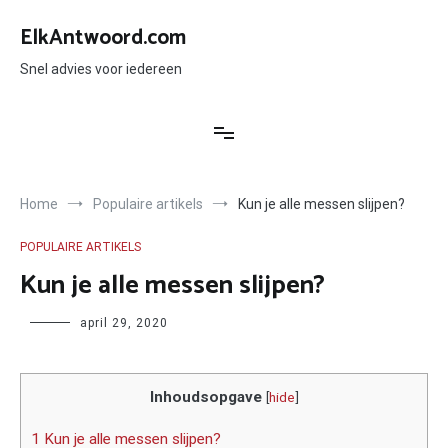
Ga
naar
ElkAntwoord.com
de
inhoud
Snel advies voor iedereen
Home
Populaire artikels
Kun je alle messen slijpen?
POPULAIRE ARTIKELS
Kun je alle messen slijpen?
Author
april 29, 2020
Inhoudsopgave
[
hide
]
1 Kun je alle messen slijpen?