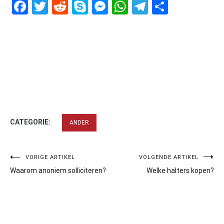
Facebook
Twitter
Reddit
Skype
Messenger
WhatsApp
Telegram
Delen
CATEGORIE:
ANDER
Bericht
VORIGE ARTIKEL
VOLGENDE ARTIKEL
Waarom anoniem solliciteren?
Welke halters kopen?
navigatie