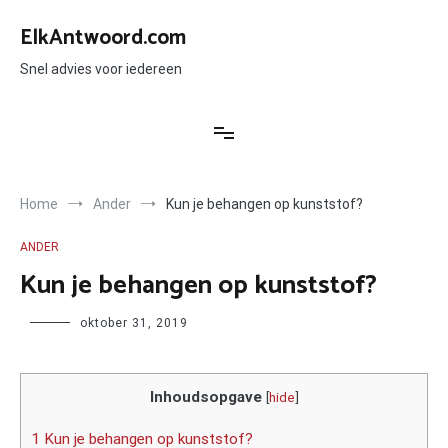
Ga
naar
ElkAntwoord.com
de
inhoud
Snel advies voor iedereen
Home
Ander
Kun je behangen op kunststof?
ANDER
Kun je behangen op kunststof?
Author
oktober 31, 2019
Inhoudsopgave
[
hide
]
1 Kun je behangen op kunststof?