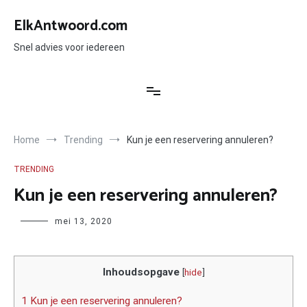
Ga
naar
ElkAntwoord.com
de
inhoud
Snel advies voor iedereen
Home
Trending
Kun je een reservering annuleren?
TRENDING
Kun je een reservering annuleren?
Author
mei 13, 2020
Inhoudsopgave
[
hide
]
1 Kun je een reservering annuleren?