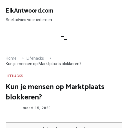
Ga
naar
ElkAntwoord.com
de
inhoud
Snel advies voor iedereen
Home
Lifehacks
Kun je mensen op Marktplaats blokkeren?
LIFEHACKS
Kun je mensen op Marktplaats
blokkeren?
Author
maart 15, 2020