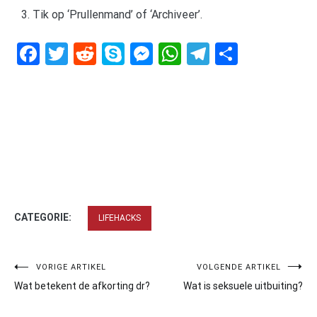
Tik op ‘Prullenmand’ of ‘Archiveer’.
Facebook
Twitter
Reddit
Skype
Messenger
WhatsApp
Telegram
Delen
CATEGORIE:
LIFEHACKS
Bericht
VORIGE ARTIKEL
VOLGENDE ARTIKEL
Wat betekent de afkorting dr?
Wat is seksuele uitbuiting?
navigatie