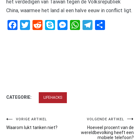
het verdedigen van Taiwan tegen de Volksrepubliek
China, waarmee het land al een halve eeuw in conflict ligt.
Facebook
Twitter
Reddit
Skype
Messenger
WhatsApp
Telegram
Delen
CATEGORIE:
LIFEHACKS
Bericht
VORIGE ARTIKEL
VOLGENDE ARTIKEL
Waarom lukt tanken niet?
Hoeveel procent van de
navigatie
wereldbevolking heeft een
mobiele telefoon?