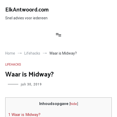
Ga
naar
ElkAntwoord.com
de
inhoud
Snel advies voor iedereen
Home
Lifehacks
Waar is Midway?
LIFEHACKS
Waar is Midway?
Author
juli 30, 2019
Inhoudsopgave
[
hide
]
1 Waar is Midway?