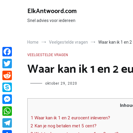
Ga
naar
ElkAntwoord.com
de
inhoud
Snel advies voor iedereen
Home
Veelgestelde vragen
Waar kan ik 1 en 2
VEELGESTELDE VRAGEN
Facebook
Waar kan ik 1 en 2 e
Twitter
Author
oktober 29, 2020
Reddit
Skype
Inhou
Messenger
1 Waar kan ik 1 en 2 eurocent inleveren?
WhatsApp
2 Kan je nog betalen met 5 cent?
Telegram