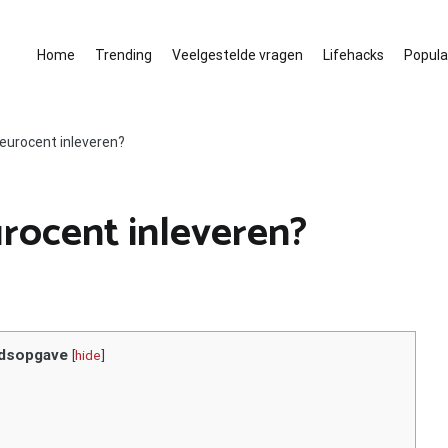
Home
Trending
Veelgestelde vragen
Lifehacks
Populai
 eurocent inleveren?
urocent inleveren?
dsopgave
[
hide
]