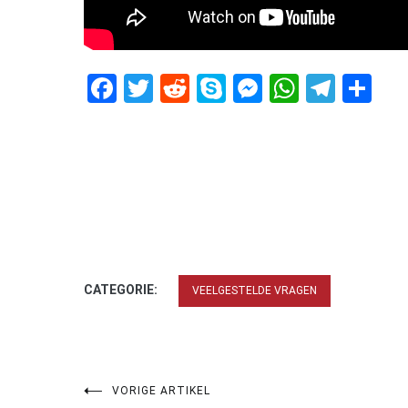
Facebook
Twitter
Reddit
Skype
Messenger
WhatsA
Tele
De
CATEGORIE:
VEELGESTELDE VRAGEN
Bericht
VORIGE ARTIKEL