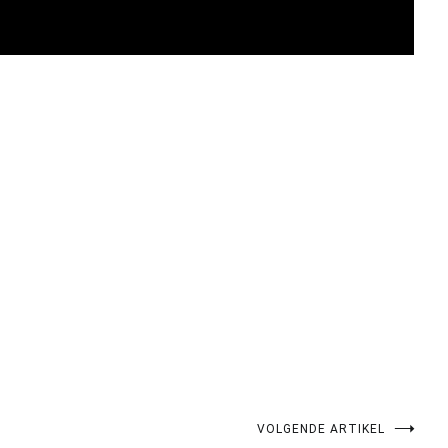
pp
gram
len
VOLGENDE ARTIKEL