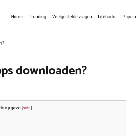
Home
Trending
Veelgestelde vragen
Lifehacks
Populai
en?
apps downloaden?
dsopgave
[
hide
]