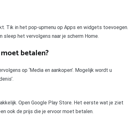
kt. Tik in het pop-upmenu op Apps en widgets toevoegen.
n sleep het vervolgens naar je scherm Home.
p moet betalen?
ervolgens op ‘Media en aankopen’. Mogelijk wordt u
enis’.
kkelijk. Open Google Play Store. Het eerste wat je ziet
een ook de prijs die je ervoor moet betalen.
pp
gram
len