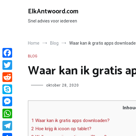
Ga
naar
ElkAntwoord.com
de
inhoud
Snel advies voor iedereen
Home
Blog
Waar kan ik gratis apps download
BLOG
Facebook
Waar kan ik gratis 
Twitter
Author
oktober 28, 2020
Reddit
Skype
Inhou
Messenger
1 Waar kan ik gratis apps downloaden?
WhatsApp
2 Hoe krijg ik icoon op tablet?
Telegram