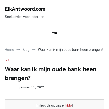
Ga
naar
ElkAntwoord.com
de
inhoud
Snel advies voor iedereen
Home
Blog
Waar kan ik mijn oude bank heen brengen?
BLOG
Waar kan ik mijn oude bank heen
brengen?
Author
januari 11, 2021
Inhoudsopgave
[
hide
]