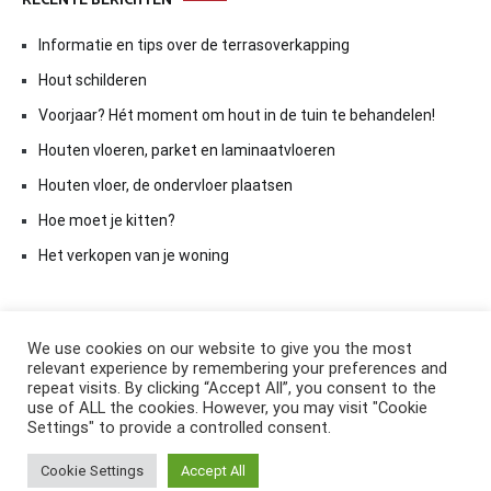
RECENTE BERICHTEN
Informatie en tips over de terrasoverkapping
Hout schilderen
Voorjaar? Hét moment om hout in de tuin te behandelen!
Houten vloeren, parket en laminaatvloeren
Houten vloer, de ondervloer plaatsen
Hoe moet je kitten?
Het verkopen van je woning
We use cookies on our website to give you the most
relevant experience by remembering your preferences and
repeat visits. By clicking “Accept All”, you consent to the
use of ALL the cookies. However, you may visit "Cookie
Settings" to provide a controlled consent.
Copyright © 2026
ElkAntwoord.com
. All rights reserved. Thema:
Cookie Settings
Accept All
Cenote
by ThemeGrill. Aangedreven door
WordPress
.