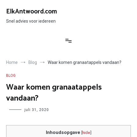
Ga
naar
ElkAntwoord.com
de
inhoud
Snel advies voor iedereen
Home
Blog
Waar komen granaatappels vandaan?
BLOG
Waar komen granaatappels
vandaan?
Author
juli 31, 2020
Inhoudsopgave
[
hide
]