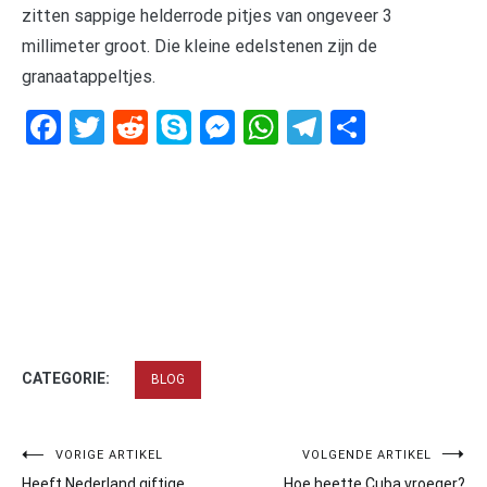
zitten sappige helderrode pitjes van ongeveer 3
millimeter groot. Die kleine edelstenen zijn de
granaatappeltjes.
Facebook
Twitter
Reddit
Skype
Messenger
WhatsApp
Telegram
Delen
CATEGORIE:
BLOG
Bericht
VORIGE ARTIKEL
VOLGENDE ARTIKEL
Heeft Nederland giftige
Hoe heette Cuba vroeger?