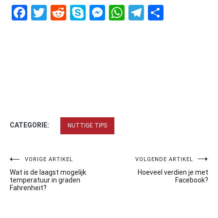
Facebook
Twitter
Reddit
Skype
Messenger
WhatsApp
Telegram
Delen
CATEGORIE:
NUTTIGE TIPS
Bericht
VORIGE ARTIKEL
VOLGENDE ARTIKEL
Wat is de laagst mogelijk
Hoeveel verdien je met
navigatie
temperatuur in graden
Facebook?
Fahrenheit?