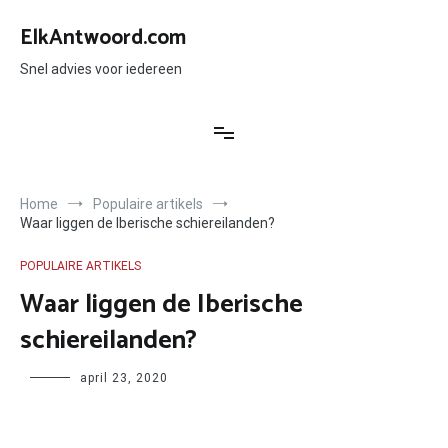
Ga
naar
ElkAntwoord.com
de
inhoud
Snel advies voor iedereen
Home
Populaire artikels
Waar liggen de Iberische schiereilanden?
POPULAIRE ARTIKELS
Waar liggen de Iberische
schiereilanden?
Author
april 23, 2020