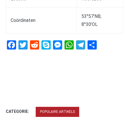
53°57’NB,
Coördinaten
8°30’OL
Facebook
Twitter
Reddit
Skype
Messenger
WhatsApp
Telegram
Delen
CATEGORIE:
POPULAIRE ARTIKELS