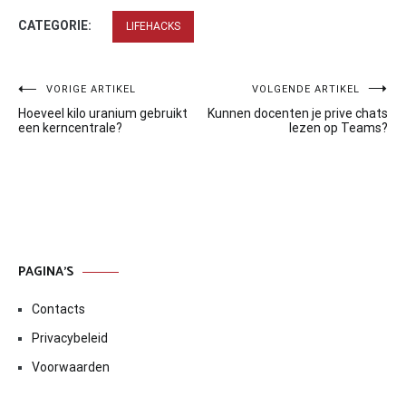
CATEGORIE:
LIFEHACKS
Bericht
VORIGE ARTIKEL
VOLGENDE ARTIKEL
Hoeveel kilo uranium gebruikt
Kunnen docenten je prive chats
navigatie
een kerncentrale?
lezen op Teams?
PAGINA’S
Contacts
Privacybeleid
Voorwaarden